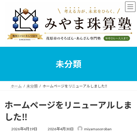
コ
ナ
ン
ビ
テ
ゲ
ン
ー
ツ
シ
へ
ョ
ス
ン
キ
に
ッ
移
プ
動
未分類
ホーム
未分類
ホームページをリニューアルしました‼️
ホームページをリニューアルしま
した‼️
最
2026年4月19日
2026年4月30日
miyamasoroban
終