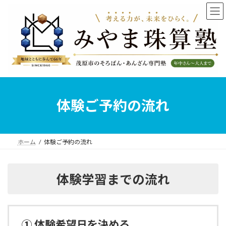
コ
ナ
ン
ビ
テ
ゲ
ン
ー
ツ
シ
へ
ョ
ス
ン
キ
に
ッ
移
プ
動
体験ご予約の流れ
ホーム
体験ご予約の流れ
体験学習までの流れ
① 体験希望日を決める